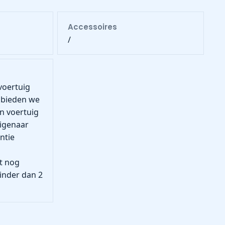
Accessoires
/
voertuig
 bieden we
en voertuig
eigenaar
ntie
t nog
inder dan 2